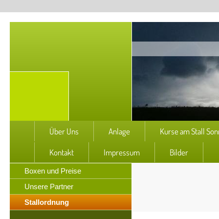
Über Uns
Anlage
Kurse am Stall So
Kontakt
Impressum
Bilder
Boxen und Preise
Unsere Partner
Stallordnung